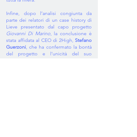
Infine, dopo l’analisi congiunta da
parte dei relatori di un case history di
Lieve presentato dal capo progetto
Giovanni Di Marino
, la conclusione è
stata affidata al CEO di 2High,
Stefano
Guerzoni
, che ha confermato la bontà
del progetto e l’unicità del suo
approccio alla manutenzione e ha
auspicato che Lieve diventi un
esempio di collaborazione tra aziende
del territorio.